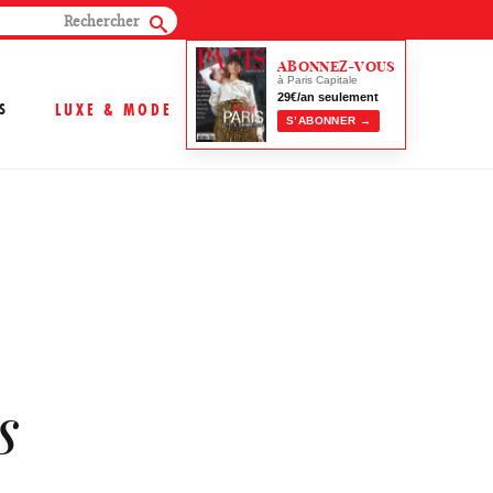
ABONNEZ-VOUS
à Paris Capitale
29€/an seulement
S
LUXE & MODE
S’ABONNER →
s