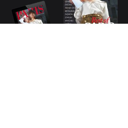
→
ABONNEZ-VOUS
29€/an
Abonnez-vous à Paris Capitale
pour seulement 29€/an !
S’ABONNER AU MAGAZINE
ACHETER LE DERNIER NUMÉRO
©
Paris Capitale
2026
Paris Capitale magazine
Mentions légales
L’équipe
Contactez-nous
Publicité
Abonnement