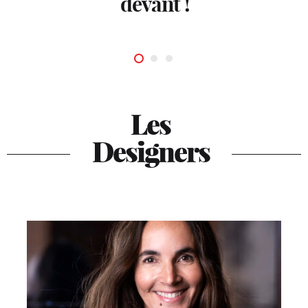
devant !
Les
Designers