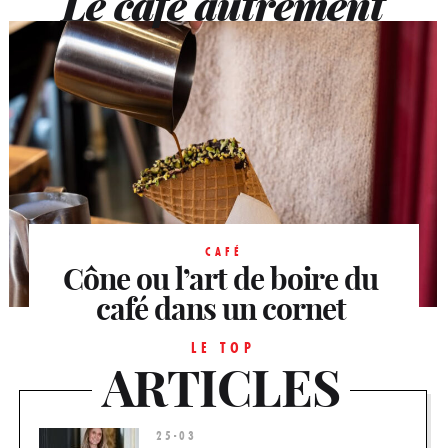
Le café autrement
CAFÉ
Cône ou l’art de boire du
café dans un cornet
Boire son café dans une tasse serait-il devenu
LE TOP
ARTICLES
dépassé ? Toujours est-il que, chez Cône,
nouveau comptoir...
25-03