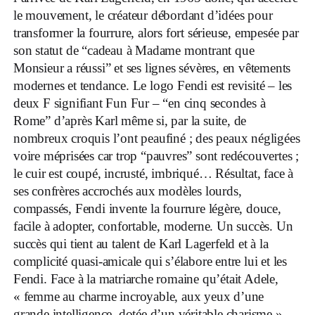
le mouvement, le créateur débordant d’idées pour
transformer la fourrure, alors fort sérieuse, empesée par
son statut de “cadeau à Madame montrant que
Monsieur a réussi” et ses lignes sévères, en vêtements
modernes et tendance. Le logo Fendi est revisité – les
deux F signifiant Fun Fur – “en cinq secondes à
Rome” d’après Karl même si, par la suite, de
nombreux croquis l’ont peaufiné ; des peaux négligées
voire méprisées car trop “pauvres” sont redécouvertes ;
le cuir est coupé, incrusté, imbriqué… Résultat, face à
ses confrères accrochés aux modèles lourds,
compassés, Fendi invente la fourrure légère, douce,
facile à adopter, confortable, moderne. Un succès. Un
succès qui tient au talent de Karl Lagerfeld et à la
complicité quasi-amicale qui s’élabore entre lui et les
Fendi. Face à la matriarche romaine qu’était Adele,
« femme au charme incroyable, aux yeux d’une
grande intelligence, dotée d’un véritable charisme »,