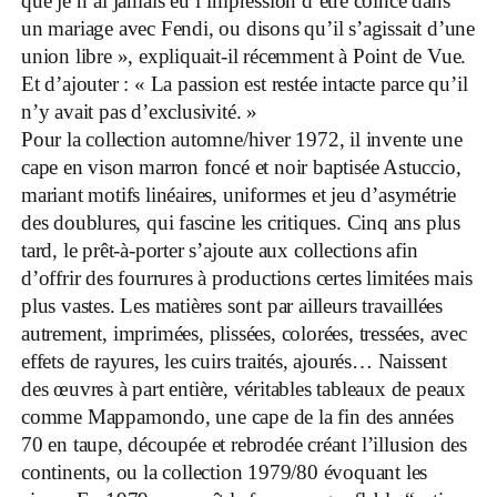
que je n’ai jamais eu l’impression d’être coincé dans
un mariage avec Fendi, ou disons qu’il s’agissait d’une
union libre », expliquait-il récemment à Point de Vue.
Et d’ajouter : « La passion est restée intacte parce qu’il
n’y avait pas d’exclusivité. »
Pour la collection automne/hiver 1972, il invente une
cape en vison marron foncé et noir baptisée Astuccio,
mariant motifs linéaires, uniformes et jeu d’asymétrie
des doublures, qui fascine les critiques. Cinq ans plus
tard, le prêt-à-porter s’ajoute aux collections afin
d’offrir des fourrures à productions certes limitées mais
plus vastes. Les matières sont par ailleurs travaillées
autrement, imprimées, plissées, colorées, tressées, avec
effets de rayures, les cuirs traités, ajourés… Naissent
des œuvres à part entière, véritables tableaux de peaux
comme Mappamondo, une cape de la fin des années
70 en taupe, découpée et rebrodée créant l’illusion des
continents, ou la collection 1979/80 évoquant les