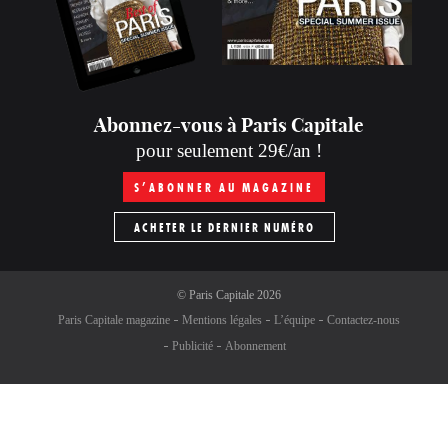
Abonnez-vous à Paris Capitale
pour seulement 29€/an !
S’ABONNER AU MAGAZINE
ACHETER LE DERNIER NUMÉRO
©
Paris Capitale
2026
Paris Capitale magazine
Mentions légales
L’équipe
Contactez-nous
Publicité
Abonnement