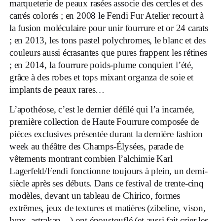
marqueterie de peaux rasées associe des cercles et des
carrés colorés ; en 2008 le Fendi Fur Atelier recourt à
la fusion moléculaire pour unir fourrure et or 24 carats
; en 2013, les tons pastel polychromes, le blanc et des
couleurs aussi écrasantes que pures frappent les rétines
; en 2014, la fourrure poids-plume conquiert l’été,
grâce à des robes et tops mixant organza de soie et
implants de peaux rares…
L’apothéose, c’est le dernier défilé qui l’a incarnée,
première collection de Haute Fourrure composée de
pièces exclusives présentée durant la dernière fashion
week au théâtre des Champs-Élysées, parade de
vêtements montrant combien l’alchimie Karl
Lagerfeld/Fendi fonctionne toujours à plein, un demi-
siècle après ses débuts. Dans ce festival de trente-cinq
modèles, devant un tableau de Chirico, formes
extrêmes, jeux de textures et matières (zibeline, vison,
lynx, astrakan…) ont époustouflé (et aussi fait crier les