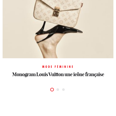
MODE FÉMININE
MODE FÉMININE
MODE FÉMININE
Monogram Louis Vuitton
Monogram Louis Vuitton
Monogram Louis Vuitton
une icône française
une icône française
une icône française