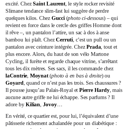
excité. Chez
Saint Laurent
, le style rocker revisité
Slimane tendance slim-fast lui suggère de perdre
quelques kilos. Chez
Gucci
(
photo ci-dessous
) – qui
revient en force dans le cercle des griffes Homme dont
il rêve –, un pantalon l’attire, un sac à dos à anse
bambou lui plaît. Chez
Cerruti
, c’est un pull ou un
pantalon avec ceinture intégrée. Chez
Prada
, tout et
plus encore. Alors, du haut de son vélo Martone
Cycling, il furète et regarde chaque vitrine, s’arrêtant
tous les dix mètres. Ses sacs, il les commande chez
laContrie
,
Moynat
(
photo à en bas à droite
) ou
Goyard
, quand ce n’est pas les trois. Ses chaussures ?
Il pousse jusqu’au Palais-Royal et
Pierre Hardy
, mais
aucune autre griffe ne lui échappe. Ses parfums ? Il
adore by
Kilian
,
Jovoy
…
En vérité, ce quartier est, pour lui, l’équivalent d’une
pâtisserie richement achalandée pour un diabétique :