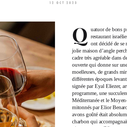
12 OCT 2023
Q
uatuor de bons pr
restaurant israél
ont décidé de se 
jolie maison d’angle perc
cadre très agréable dans de
ouverte qui donne sur une 
moelleuses, de grands miro
différentes époques levan
signée par Eyal Eliezer, a
programme, une succulente
Méditerranée et le Moyen-
mitonnés par Elior Benar
avons goûté était absolume
charbon qui accompagnait 