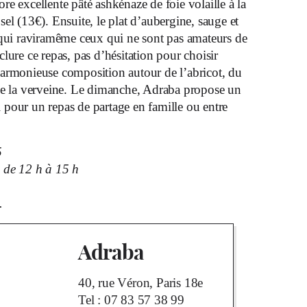
e excellente pâté ashkénaze de foie volaille à la
el (13€). Ensuite, le plat d’aubergine, sauge et
 qui raviramême ceux qui ne sont pas amateurs de
lure ce repas, pas d’hésitation pour choisir
armonieuse composition autour de l’abricot, du
de la verveine. Le dimanche, Adraba propose un
al pour un repas de partage en famille ou entre
5
de 12 h à 15 h
.
Adraba
40, rue Véron, Paris 18e
Tel :
07 83 57 38 99