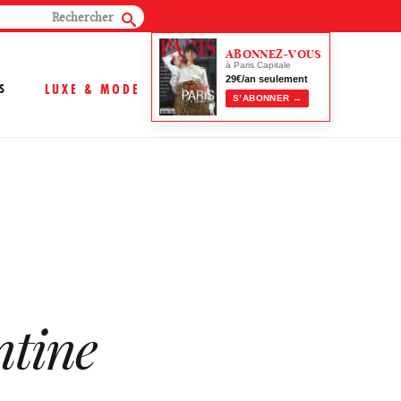
ABONNEZ-VOUS
à Paris Capitale
29€/an seulement
S
LUXE & MODE
S’ABONNER →
ntine