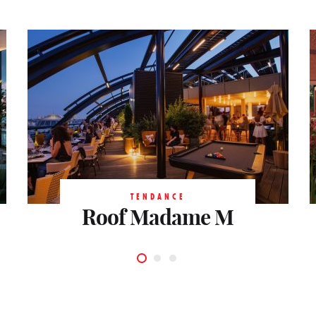
TENDANCE
Terrasse de la
TENDANCE
TENDANCE
Roof Madame M
Rooftop Laho
Bellevilloise