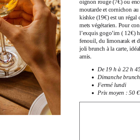
oignon rouge (7€) ou encor
moutarde et cornichon au s
kishke (19€) est un régal
mets végétarien. Pour conc
l’exquis gogo’im ( 12€) h
fenouil, du limonarak et 
joli brunch à la carte, idé
amis.
De 19 h à 22 h 4
Dimanche brunch 
Fermé lundi
Prix moyen : 50 €