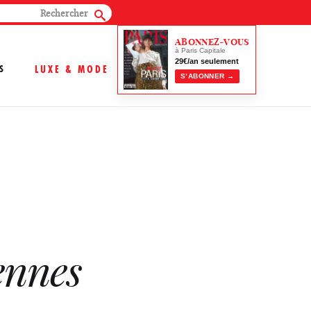
ABONNEZ-VOUS
à Paris Capitale
29€/an seulement
S
LUXE & MODE
S’ABONNER →
ennes