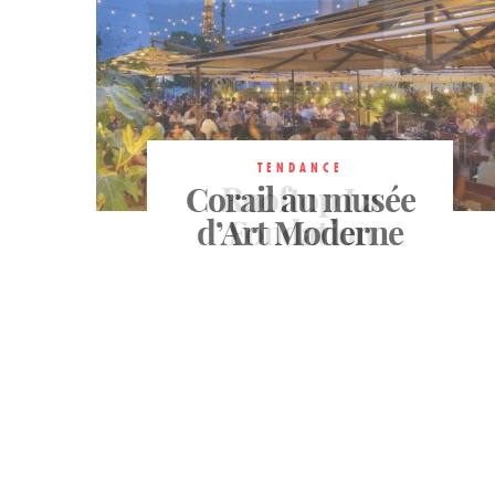
TENDANCE
TENDANCE
TENDANCE
Corail au musée
Rosa Bonheur
Rooftop La
bois de Vincennes
d’Art Moderne
Fondation