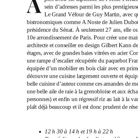
A
sein d’adresses parmi les plus prestigie
Le Grand Véfour de Guy Martin, avec q
bistronomiques comme A Noste de Julien Duboué
présidence du Sénat. À seulement 27 ans, elle 
10e arrondissement de Paris. Pour créer une mai
architecte et conseiller en design Gilbert Kann de 
étages, avec de grandes baies vitrées en acier Co
une rampe d’escalier récupérée du paquebot Fran
équipée d’un mobilier en bois clair avec en prim
découvre une cuisine largement ouverte et équip
belle cuisine d’auteur comme ces amandes de mer
une belle aile de raie à la grenobloise et aux éc
personnes) et enfin un régressif riz au lait à la v
plaît déjà beaucoup et il est donc prudent de rése
12 h 30 à 14 h et 19 h à 22 h