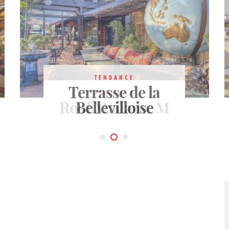
TENDANCE
Terrasse de la
TENDANCE
TENDANCE
Roof Madame M
Rooftop Laho
Bellevilloise