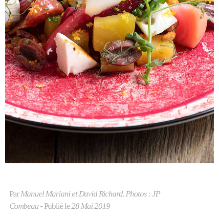
Par
Manuel Mariani et David Richard. Photos : JP
Combeau
- Publié le
28 Mai 2019