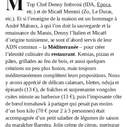
M
Top Chef Denny Imbroisi (IDA,
Epoca
,
etc.) et de Micaël Memmi (Zo, Le Duras,
etc.). Et si l’enseigne de la maison est un hommage à
André Malraux, à qui l’on doit la sauvegarde et la
renaissance du Marais, Denny l’Italien et Micaël
d’origine tunisienne, se sont d’abord servis de leur
ADN commun – la
Méditerranée
– pour créer
l’identité culinaire du
restaurant
. Kemias, pizzas et
pâtes, grillades au feu de bois, et aussi quelques
créations un peu plus fusion, mais toujours
méditerranéennes complètent leurs propositions. Nous
y avons apprécié de délicats calamars, blettes, nduja et
épinards (13 €), de fraîches et surprenantes vongoles
cuites minute au barbecue (13 €), puis l’imposante côte
de bœuf tomahawk à partager qui pesait pas moins
d’un bon kilo (70 € pour 2 à 3 personnes) était
accompagnée d’un petit saladier de légumes de saison
du maraîcher Barreira. Jolie crème de citron, meringue