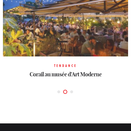
TENDANCE
TENDANCE
TENDANCE
Rosa Bonheur bois de Vincennes
Corail au musée d’Art Moderne
Rooftop La Fondation