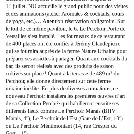
er
1
juillet, NU accueille le grand public pour des visites
et des animations (atelier Aromates & cocktails, cours
de yoga, etc.)… Attention réservation obligatoire. Sur
le toit de ce même pavillon, le 6, Le Perchoir Porte de
Versailles s’est installé. Les fourneaux de ce restaurant
de 400 places ont été confiés à Jérémy Claudepierre
qui se fournira auprès de la ferme Nature Urbaine pour
préparer ses assiettes à partager. Quant aux cocktails du
bar, ils seront réalisés avec des produits de saison
cultivés sur place ! Quant à la terrasse de 489 m² du
Perchoir, elle donne directement sur cette ferme
urbaine inédite. En plus de diverses animations, ce
nouveau Perchoir installera les premières œuvres d’art
de sa Collection Perchée qui habilleront ensuite ses
différents lieux comme Le Perchoir Marais (BHV
e
e
Marais, 4
), Le Perchoir de l’Est (Gare de L’Est, 10
)
ou Le Perchoir Ménilmontant (14, rue Crespin du
e
Gast, 11
).