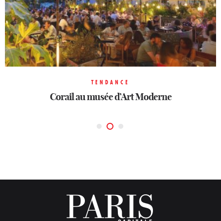
TENDANCE
TENDANCE
TENDANCE
Rosa Bonheur bois de Vincennes
Corail au musée d’Art Moderne
Rooftop La Fondation