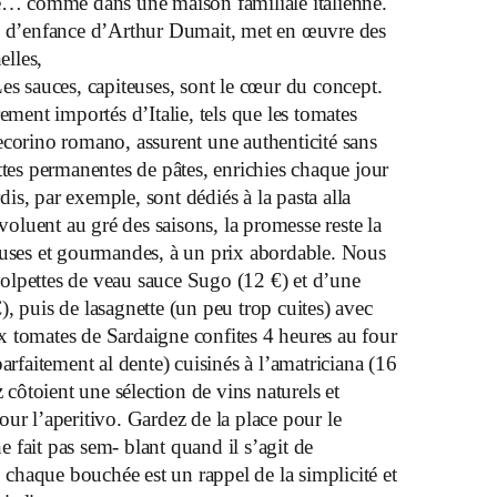
re… comme dans une maison familiale italienne.
i d’enfance d’Arthur Dumait, met en œuvre des
elles,
Les sauces, capiteuses, sont le cœur du concept.
rement importés d’Italie, tels que les tomates
pecorino romano, assurent une authenticité sans
ttes permanentes de pâtes, enrichies chaque jour
s, par exemple, sont dédiés à la pasta alla
́voluent au gré des saisons, la promesse reste la
euses et gourmandes, à un prix abordable. Nous
polpettes de veau sauce Sugo (12 €) et d’une
, puis de lasagnette (un peu trop cuites) avec
 tomates de Sardaigne confites 4 heures au four
arfaitement al dente) cuisinés à l’amatriciana (16
 côtoient une sélection de vins naturels et
ur l’aperitivo. Gardez de la place pour le
ne fait pas sem- blant quand il s’agit de
aque bouchée est un rappel de la simplicité et