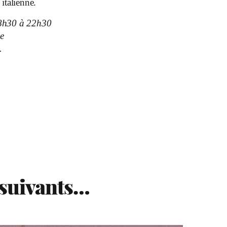
 italienne.
8h30 à 22h30
e
.
 suivants…