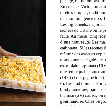
partage, on rit, on savou
En cuisine, Victor, un am
recettes simples, traditionn
mais surtout généreuses. 
Les ingrédients, majoritai
séchées de Catane ou le 
faille. Au menu, cinq rece
d’une nouveauté. Les mardi
carbonara. Si les recettes e
même : des assiettes copi
nous sommes régalés de 
exemplaire caponata (10 €)
une remarquable sauce aux
(14 €) et de spaghettoni (p
€). Les traditionnels Spritz
biodynamiques, parfaits po
tiramisu (6 €) car, ici, on 
gourmandise. Chez Sugo, ch