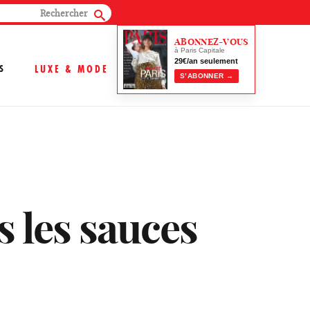
ABONNEZ-VOUS
à Paris Capitale
29€/an seulement
S
LUXE & MODE
S’ABONNER →
s les sauces