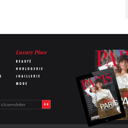
Luxury Place
BEAUTÉ
HORLOGERIE
S
JOAILLERIE
MODE
OK