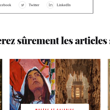
acebook
Twitter
LinkedIn
rez sûrement les articles
MUSÉES ET GALERIES
MUSÉES ET GALERIES
Catherine
Michel-
MUSÉES ET GALERIES