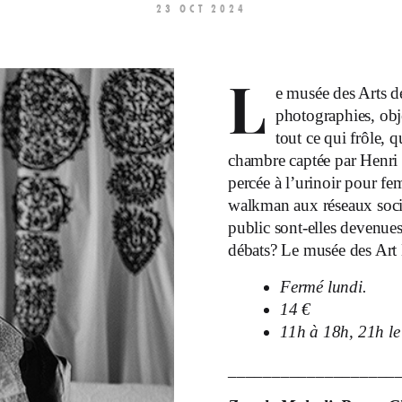
23 OCT 2024
L
e musée des Arts de
photographies, obje
tout ce qui frôle, q
chambre captée par Henri
percée à l’urinoir pour f
walkman aux réseaux soci
public sont-elles devenues
débats? Le musée des Art 
Fermé lundi.
14 €
11h à 18h, 21h l
___________________