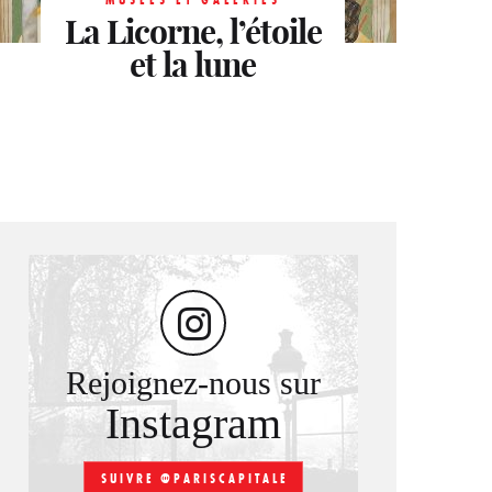
La Licorne, l’étoile
Mémoire des
MUSÉES ET GALERIES
Le Choc Nabi
et la lune
lieux.
Rejoignez-nous sur
Instagram
SUIVRE @PARISCAPITALE