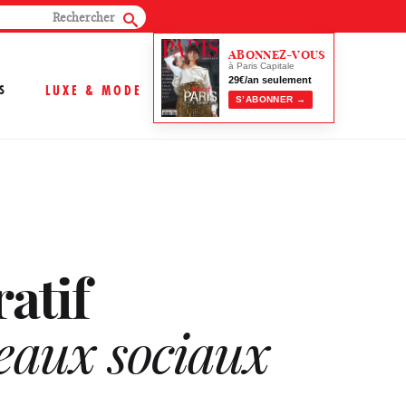
ABONNEZ-VOUS
à Paris Capitale
29€/an seulement
S
LUXE & MODE
S’ABONNER →
atif
seaux sociaux