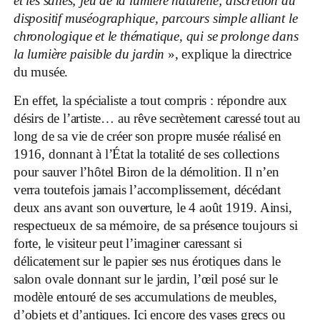
et les salles; jeu de la lumi
ère naturelle; discr
étion du
dispositif mus
éographique, parcours simple alliant le
chronologique et le th
ématique, qui se prolonge dans
la lumi
ère paisible du jardin
», explique la directrice
du musée.
En effet, la spécialiste a tout compris : répondre aux
désirs de l’artiste… au rêve secrètement caressé tout au
long de sa vie de créer son propre musée réalisé en
1916, donnant à l’État la totalité de ses collections
pour sauver l’hôtel Biron de la démolition. Il n’en
verra toutefois jamais l’accomplissement, décédant
deux ans avant son ouverture, le 4 août 1919. Ainsi,
respectueux de sa mémoire, de sa présence toujours si
forte, le visiteur peut l’imaginer caressant si
délicatement sur le papier ses nus érotiques dans le
salon ovale donnant sur le jardin, l’œil posé sur le
modèle entouré de ses accumulations de meubles,
d’objets et d’antiques. Ici encore des vases grecs ou