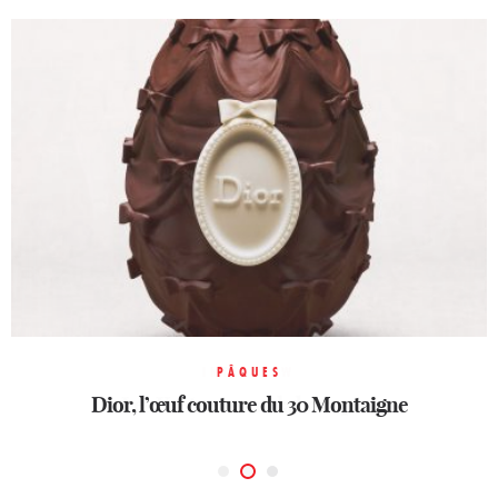
MODE FÉMININE
INTERVIEW
PÂQUES
Monogram Louis Vuitton
Dior, l’œuf couture du 30 Montaigne
Les Kretz cassent la baraque !
une icône française