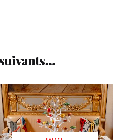
 suivants…
PALACE