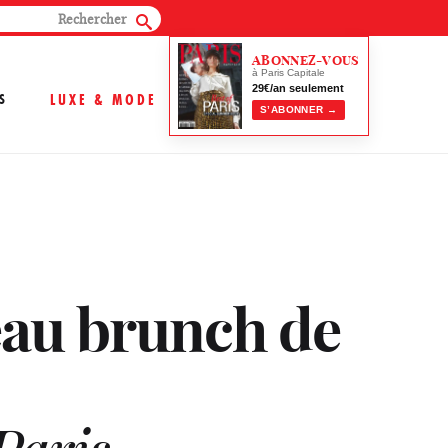
ABONNEZ-VOUS
à Paris Capitale
29€/an seulement
S
LUXE & MODE
S’ABONNER →
eau brunch de