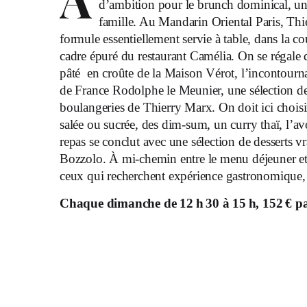
A
d’ambition pour le brunch dominical, un
famille. Au Mandarin Oriental Paris, Th
formule essentiellement servie à table, dans la c
cadre épuré du restaurant Camélia. On se régale
pâté
en croûte de la Maison Vérot, l’incontour
de France Rodolphe le Meunier, une sélection de
boulangeries de Thierry Marx. On doit ici choisir 
salée ou sucrée, des dim-sum, un curry thaï, l’a
repas se conclut avec une sélection de desserts vr
Bozzolo. À mi-chemin entre le menu déjeuner et 
ceux qui recherchent expérience gastronomique, c
Chaque dimanche de 12 h 30 à 15 h, 152 € pa