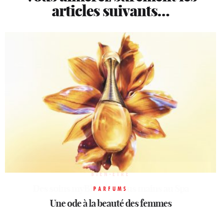
articles suivants…
BIEN-ÊTRE
Des soins myBlend cousus mains au Spa
PARFUMS
BEAUTÉ
Officine Universelle Buly: conte d’apothicaire
Une ode à la beauté des femmes
Molitor