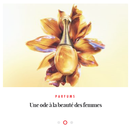
PARFUMS
PARFUMS
PARFUMS
Une ode à la beauté des femmes
La lavande en majesté
Opulence et luxe