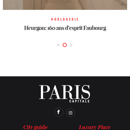
HORLOGERIE
JOAILLERIE
INTERVIEW
Heurgon: 160 ans d’esprit Faubourg
Les Kretz cassent la baraque !
Eclettica, l’arte de Bvlgari
Luxury Place
City guide