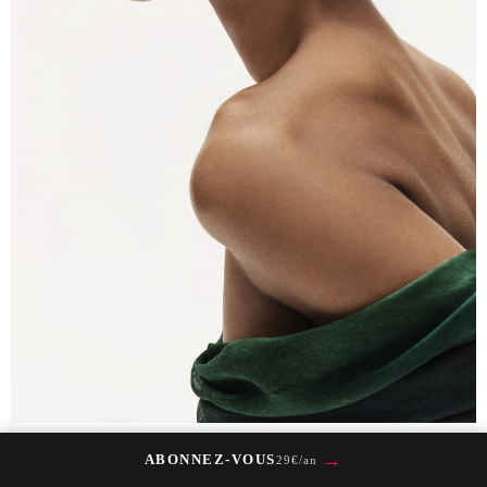
→
ABONNEZ-VOUS
29€/an