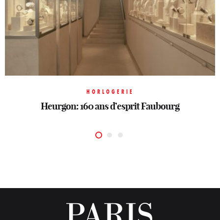
HORLOGERIE
HORLOGERIE
HORLOGERIE
Heurgon: 160 ans d’esprit Faubourg
Merveilles mécaniques
Un printemps horloger