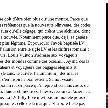
 se doit d’être bien plus qu’une montre. Parce que
des références que la nouveauté réinvente, des codes
’aura qu’elle dégage, qui créent une alchimie, donc
l’a trouvée. Notamment parce que, déjà, sa genèse
lus légitime. Et pourquoi l’avoir baptisée LV
l’allusion entre le sigle LV et les chiffres romains :
urs, Louis Vuitton s’adresse aux voyageurs
rsées des mondes comme des océans… Ayant, dès la
rateurs et voyageurs des bagages élégants et
 (le zinc, le cuivre, l’aluminium), des malles
n s’en inspire à bon escient. Sa nouveauté
rain réussi parce qu’il reprend certains codes de
fluides et mesurées, finesse, recours à l’acier : au
ine. La LV Fifty Five n’est pas un modèle poussé
presque : celle de la marque. N’arbore-t-elle pas