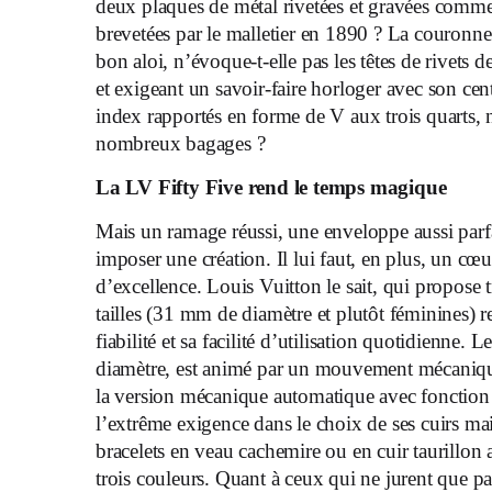
deux plaques de métal rivetées et gravées comme 
brevetées par le malletier en 1890 ? La couronn
bon aloi, n’évoque-t-elle pas les têtes de rivets
et exigeant un savoir-faire horloger avec son centr
index rapportés en forme de V aux trois quarts, n
nombreux bagages ?
La LV Fifty Five rend le temps magique
Mais un ramage réussi, une enveloppe aussi parfai
imposer une création. Il lui faut, en plus, un 
d’excellence. Louis Vuitton le sait, qui propose 
tailles (31 mm de diamètre et plutôt féminines)
fiabilité et sa facilité d’utilisation quotidienn
diamètre, est animé par un mouvement mécaniq
la version mécanique automatique avec foncti
l’extrême exigence dans le choix de ses cuirs m
bracelets en veau cachemire ou en cuir taurillon
trois couleurs. Quant à ceux qui ne jurent que par