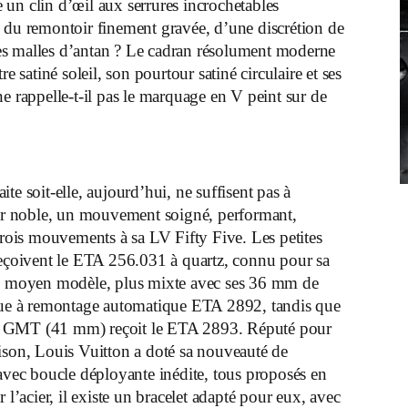
un clin d’œil aux serrures incrochetables
e du remontoir finement gravée, d’une discrétion de
 des malles d’antan ? Le cadran résolument moderne
e satiné soleil, son pourtour satiné circulaire et ses
e rappelle-t-il pas le marquage en V peint sur de
te soit-elle, aujourd’hui, ne suffisent pas à
cœur noble, un mouvement soigné, performant,
trois mouvements à sa LV Fifty Five. Les petites
 reçoivent le ETA 256.031 à quartz, connu pour sa
e. Le moyen modèle, plus mixte avec ses 36 mm de
ue à remontage automatique ETA 2892, tandis que
on GMT (41 mm) reçoit le ETA 2893. Réputé pour
aison, Louis Vuitton a doté sa nouveauté de
 avec boucle déployante inédite, tous proposés en
 l’acier, il existe un bracelet adapté pour eux, avec