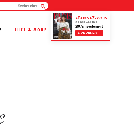
ABONNEZ-VOUS
à Paris Capitale
29€/an seulement
S
LUXE & MODE
S’ABONNER →
e