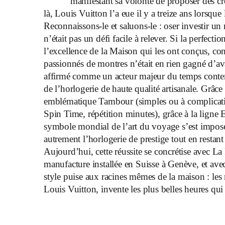
manifestant sa volonté de proposer des cr
là, Louis Vuitton l’a eue il y a treize ans lorsque
Reconnaissons-le et saluons-le : oser investir u
n’était pas un défi facile à relever. Si la perfect
l’excellence de la Maison qui les ont conçus, con
passionnés de montres n’était en rien gagné d’av
affirmé comme un acteur majeur du temps contem
de l’horlogerie de haute qualité artisanale. Grâc
emblématique Tambour (simples ou à complicat
Spin Time, répétition minutes), grâce à la lign
symbole mondial de l’art du voyage s’est imposé 
autrement l’horlogerie de prestige tout en restant 
Aujourd’hui, cette réussite se concrétise avec 
manufacture installée en Suisse à Genève, et avec
style puise aux racines mêmes de la maison : les
Louis Vuitton, invente les plus belles heures qui 