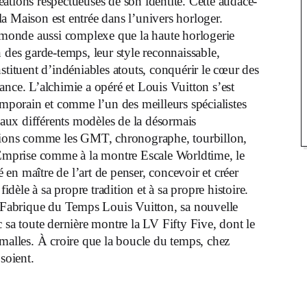
éations respectueuses de son identité. Cette audace-
 la Maison est entrée dans l’univers horloger.
n monde aussi complexe que la haute horlogerie
ion des garde-temps, leur style reconnaissable,
stituent d’indéniables atouts, conquérir le cœur des
ance. L’alchimie a opéré et Louis Vuitton s’est
porain et comme l’un des meilleurs spécialistes
e aux différents modèles de la désormais
ions comme les GMT, chronographe, tourbillon,
e Emprise comme à la montre Escale Worldtime, le
en maître de l’art de penser, concevoir et créer
fidèle à sa propre tradition et à sa propre histoire.
La Fabrique du Temps Louis Vuitton, sa nouvelle
 sa toute dernière montre la LV Fifty Five, dont le
 malles. À croire que la boucle du temps, chez
soient.