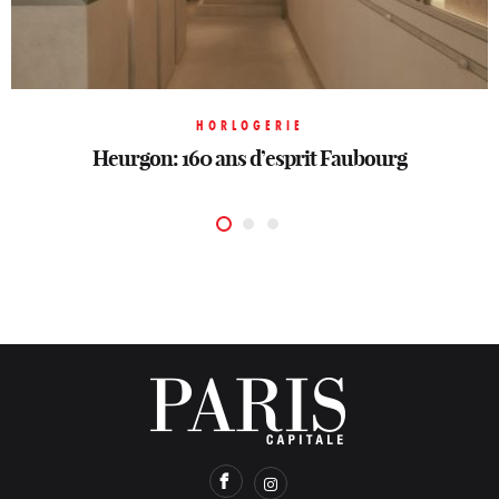
HORLOGERIE
HORLOGERIE
HORLOGERIE
Heurgon: 160 ans d’esprit Faubourg
Merveilles mécaniques
Un printemps horloger