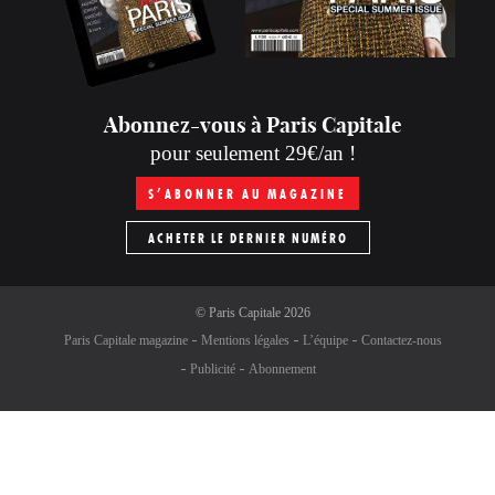
Abonnez-vous à Paris Capitale
pour seulement 29€/an !
S’ABONNER AU MAGAZINE
ACHETER LE DERNIER NUMÉRO
©
Paris Capitale
2026
Paris Capitale magazine
Mentions légales
L’équipe
Contactez-nous
Publicité
Abonnement