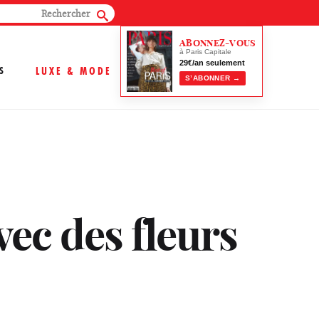
ABONNEZ-VOUS
à Paris Capitale
29€/an seulement
S
LUXE & MODE
S’ABONNER →
vec des fleurs