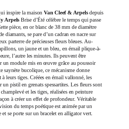
ui inspire la maison
Van Cleef & Arpels
depuis
y Arpels
Brise d’Été célèbre le temps qui passe
. Cette pièce, en or blanc de 38 mm de diamètre
e de diamants, se pare d’un cadran en nacre sur
eux parterre de précieuses fleurs bleues. Au-
illons, un jaune et un bleu, en émail plique-à-
eure, l’autre les minutes. Ils peuvent être
par un module mis en œuvre grâce au poussoir
ette saynète bucolique, ce mécanisme donne
à leurs tiges. Créées en émail vallonné, les
r un pistil en grenats spessartites. Les fleurs sont
 champlevé et les tiges, réalisées en peinture
̧on à créer un effet de profondeur. Véritable
 vision du temps poétique est animée par un
 et se porte sur un bracelet en alligator vert.