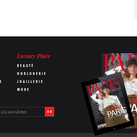
Luxury Place
BEAUTÉ
HORLOGERIE
S
JOAILLERIE
MODE
OK