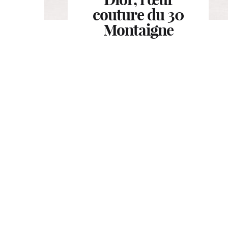
Paris réinvente le
Week: Le temps
couture du 30
Montaigne
réinventé
rituel