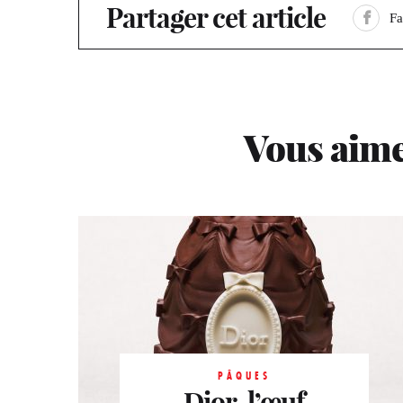
Partager cet article
F
Vous aime
HORLOGERIE
PÂQUES
PÂQUES
LVMH Watch
Le Burgundy
Dior, l’œuf