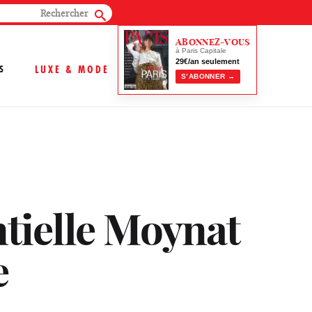
ABONNEZ-VOUS
à Paris Capitale
29€/an seulement
S
LUXE & MODE
S’ABONNER →
ntielle Moynat
e