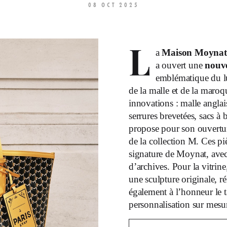
08 OCT 2025
L
a
Maison Moynat
a ouvert une
nouve
emblématique du lux
de la malle et de la maro
innovations : malle anglai
serrures brevetées, sacs à
propose pour son ouvertur
de la collection M. Ces pi
signature de Moynat, avec 
d’archives. Pour la vitrine
une sculpture originale, r
également à l’honneur le t
personnalisation sur mesu