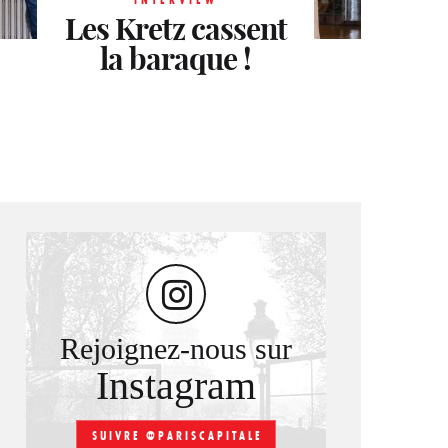
Heurgon: 160 ans
me sens chez moi
Les Kretz cassent
d’esprit Faubourg
la baraque !
à Paris »
Rejoignez-nous sur
Instagram
SUIVRE @PARISCAPITALE