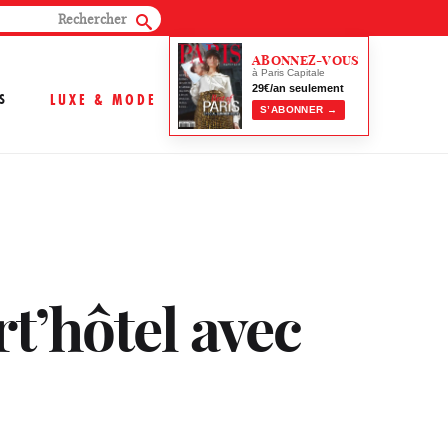
ABONNEZ-VOUS
à Paris Capitale
29€/an seulement
S
LUXE & MODE
S’ABONNER →
rt’hôtel avec