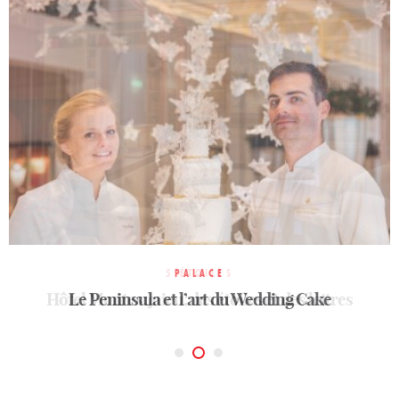
4 ÉTOILES
Le Charmant, une adresse de charme à Saint-
5 ÉTOILES
PALACE
Hôtel Montesquieu, des étoiles et des lettres
Le Peninsula et l’art du Wedding Cake
Ouen