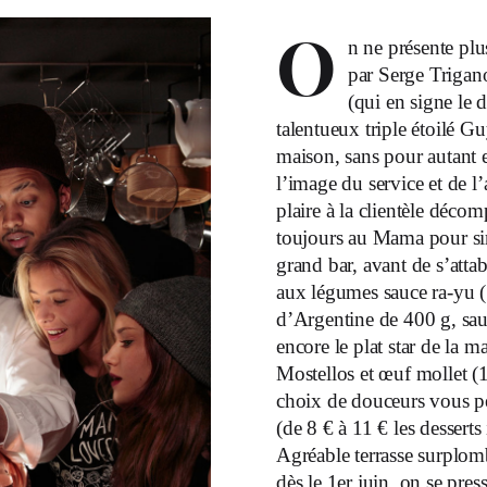
O
n ne présente plu
par Serge Trigan
(qui en signe le 
talentueux triple étoilé G
maison, sans pour autant en
l’image du service et de 
plaire à la clientèle déc
toujours au Mama pour sir
grand bar, avant de s’atta
aux légumes sauce ra-yu (1
d’Argentine de 400 g, sau
encore le plat star de la m
Mostellos et œuf mollet (18
choix de douceurs vous per
(de 8 € à 11 € les desserts
Agréable terrasse surplomb
dès le 1er juin, on se pres