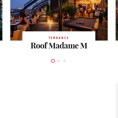
TENDANCE
Terrasse de la
TENDANCE
TENDANCE
Roof Madame M
Rooftop Laho
Bellevilloise