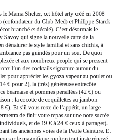
s le Mama Shelter, cet hôtel arty créé en 2008
o (cofondateur du Club Med) et Philippe Starck
décor branché et décalé). C’est désormais le
uy Savoy qui signe la nouvelle carte de la
 dénaturer le style familial et sans chichis, à
l’ambiance pas guindés pour un sou. De quoi
omplexée et aux nombreux people qui se pressent
oter l’un des cocktails signature autour du
bler pour apprécier les gyoza vapeur au poulet ou
4 € pour 2), la (très) généreuse entrecôte
ce béarnaise et pommes persillées (42 €) ou
aison : la cocotte de coquillettes au jambon
 €). Et s’il vous reste de l’appétit, un large
mettra de finir votre repas sur une note sucrée
 individuels, et de 19 € à 24 € ceux à partager).
ant les anciennes voies de la Petite Ceinture. Et
sera sur le magnifique rooftop tout juste rénové.