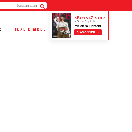
ABONNEZ-VOUS
à Paris Capitale
29€/an seulement
S
LUXE & MODE
S’ABONNER →