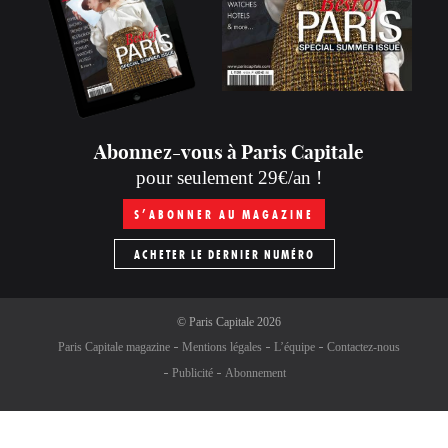
Abonnez-vous à Paris Capitale
pour seulement 29€/an !
S’ABONNER AU MAGAZINE
ACHETER LE DERNIER NUMÉRO
©
Paris Capitale
2026
Paris Capitale magazine
Mentions légales
L’équipe
Contactez-nous
Publicité
Abonnement