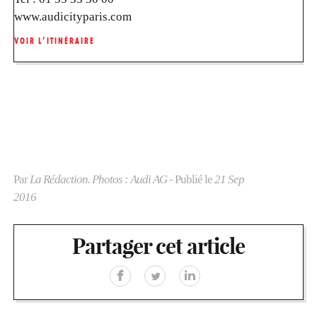
www.audicityparis.com
VOIR L’ITINÉRAIRE
Par
La Rédaction. Photos : Audi AG
- Publié le
21 Sep
2016
Partager cet article