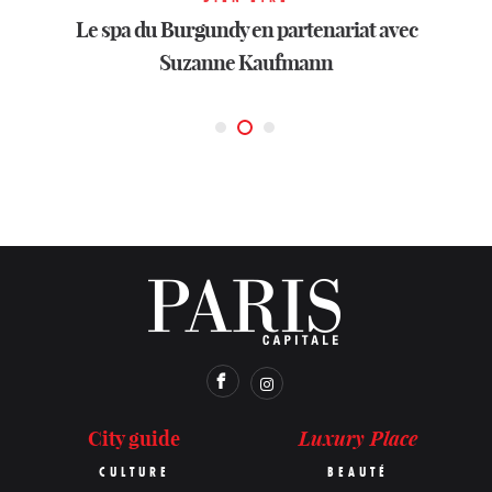
Le spa du Burgundy en partenariat avec
Le spa du Burgundy en partenariat avec
Le spa du Burgundy en partenariat avec
Suzanne Kaufmann
Suzanne Kaufmann
Suzanne Kaufmann
Luxury Place
City guide
CULTURE
BEAUTÉ