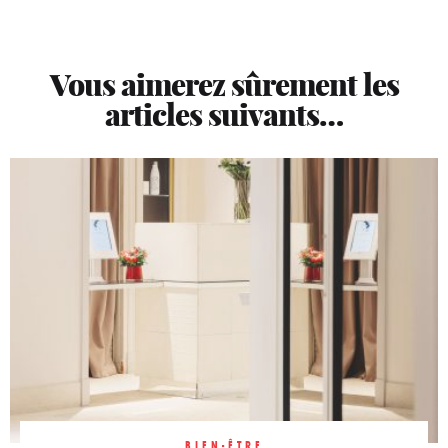
Vous aimerez sûrement les
articles suivants…
BIEN-ÊTRE
BIEN-ÊTRE
BIEN-ÊTRE