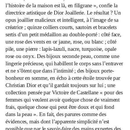
l’histoire de la maison est là, en filigrane », confie la
directrice artistique de Dior Joaillerie. Le résultat ? Un
opus joaillier malicieux et intelligent, à l’image de sa
créatrice ; quinze colliers courts, sautoirs et bracelets
sertis d’un petit médaillon au double-porté : côté face,
une rose des vents en or jaune, rose, ou blanc ; côté
pile, une pierre : lapis-lazuli, nacre, turquoise, opale
rose ou onyx. Des bijoux seconde peau, comme une
lingerie précieuse, qui habillent le corps sans l’entraver
et ne s’ôtent que dans l’intimité ; des bijoux porte-
bonheur en somme, en écho à cette étoile trouvée par
Christian Dior et qu’il gardait toujours sur lui ; une
collection pensée par Victoire de Castellane « pour des
femmes qui veulent avoir quelque chose de vraiment
frais, quelque chose qui peut être doux et qui fond
dans la peau ». En fait, des parures comme des
évidences, mais dont l’apparente simplicité n’est
possible que par le savoir-faire des mains expertes des