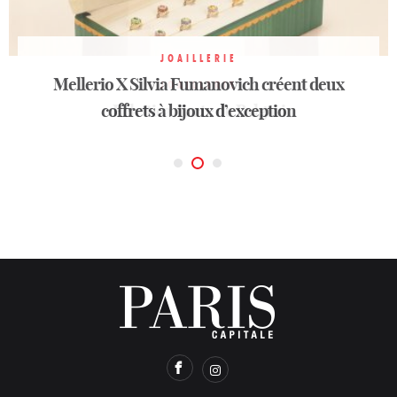
JOAILLERIE
Mellerio X Silvia Fumanovich créent deux
JOAILLERIE
JOAILLERIE
Destination NYC avec Harry Winston
coffrets à bijoux d’exception
Eclettica, l’arte de Bvlgari