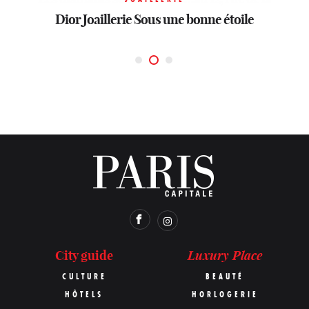
Dior Joaillerie
parisienne
Sous une bonne étoile
Paix
Luxury Place
City guide
CULTURE
BEAUTÉ
HÔTELS
HORLOGERIE