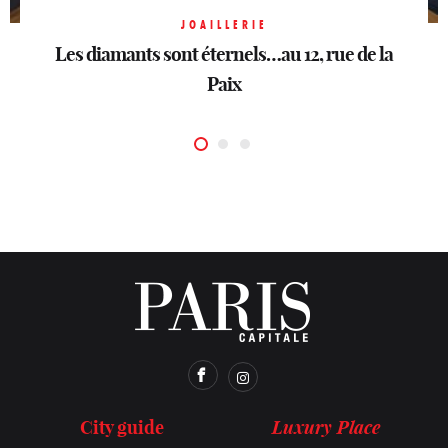
JOAILLERIE
JOAILLERIE
Sahag Arslanian ouvre sa première boutique
Les diamants sont éternels…au 12, rue de la
JOAILLERIE
Dior Joaillerie
parisienne
Sous une bonne étoile
Paix
Luxury Place
City guide