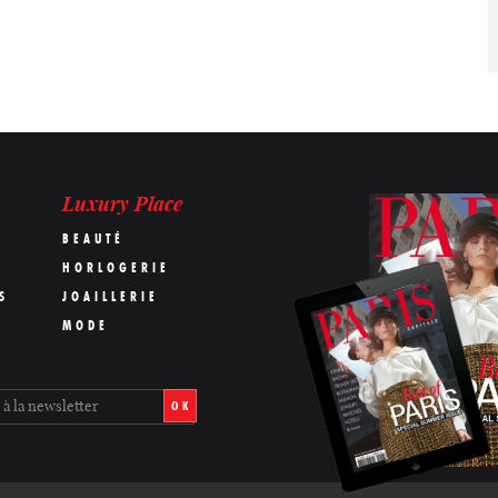
Luxury Place
BEAUTÉ
HORLOGERIE
S
JOAILLERIE
MODE
OK