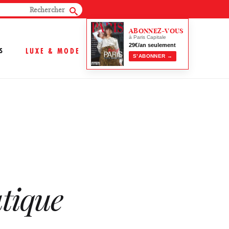
ABONNEZ-VOUS
à Paris Capitale
29€/an seulement
S
LUXE & MODE
S’ABONNER →
tique