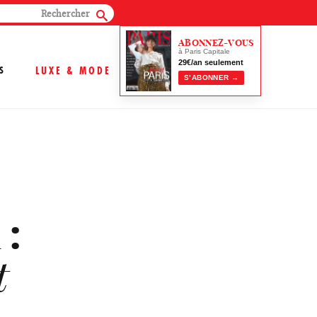
ABONNEZ-VOUS
à Paris Capitale
29€/an seulement
S
LUXE & MODE
S’ABONNER →
 :
t