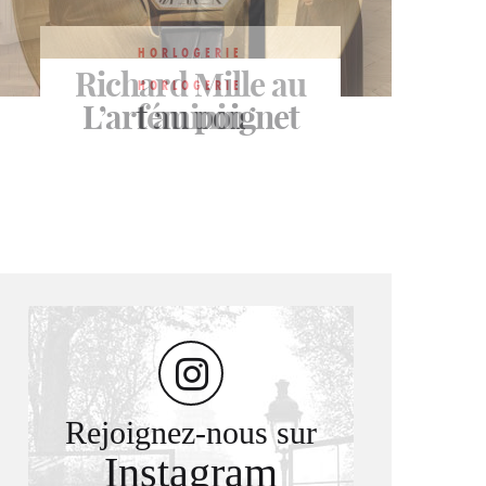
HORLOGERIE
HORLOGERIE
Richard Mille au
Finesse et petits
HORLOGERIE
L’art au poignet
formats
féminin
Rejoignez-nous sur
Instagram