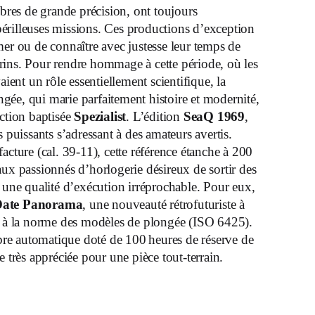
ibres de grande précision, ont toujours
périlleuses missions. Ces productions d’exception
mer ou de connaître avec justesse leur temps de
rins. Pour rendre hommage à cette période, où les
ient un rôle essentiellement scientifique, la
ngée, qui marie parfaitement histoire et modernité,
ection baptisée
Spezialist
. L’édition
SeaQ 1969
,
 puissants s’adressant à des amateurs avertis.
ture (cal. 39-11), cette référence étanche à 200
aux passionnés d’horlogerie désireux de sortir des
n une qualité d’exécution irréprochable. Pour eux,
Date Panorama
, une nouveauté rétrofuturiste à
me à la norme des modèles de plongée (ISO 6425).
re automatique doté de 100 heures de réserve de
 très appréciée pour une pièce tout-terrain.