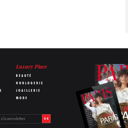
Luxury Place
BEAUTÉ
HORLOGERIE
S
JOAILLERIE
MODE
OK