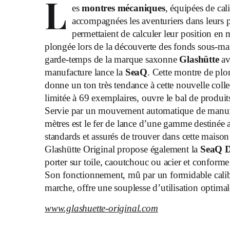
L
es
montres mécaniques
, équipées de cal
accompagnées les aventuriers dans leurs 
permettaient de calculer leur position en 
plongée lors de la découverte des fonds sous-ma
garde-temps de la marque saxonne
Glashütte
ava
manufacture lance la
SeaQ
. Cette montre de plo
donne un ton très tendance à cette nouvelle coll
limitée à 69 exemplaires, ouvre le bal de produits
Servie par un mouvement automatique de manufac
mètres est le fer de lance d’une gamme destinée 
standards et assurés de trouver dans cette maiso
Glashütte Original propose également la
SeaQ 
porter sur toile, caoutchouc ou acier et confor
Son fonctionnement, mû par un formidable calib
marche, offre une souplesse d’utilisation optimale
www.glashuette-original.com