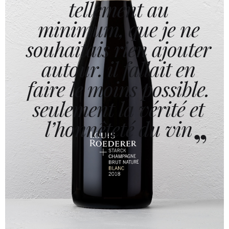
tellement au
minimum, que je ne
souhaitais rien ajouter
autour. il fallait en
faire le moins possible.
seulement la vérité et
l’honnêteté du vin