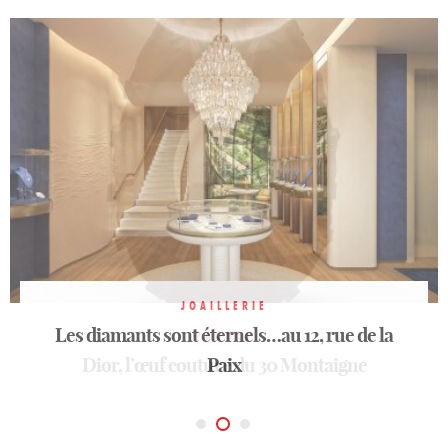
JOAILLERIE
Les diamants sont éternels…au 12, rue de la
HORLOGERIE
PÂQUES
Dior, l’œuf couture du 30 Montaigne
Heurgon: 160 ans d’esprit Faubourg
Paix