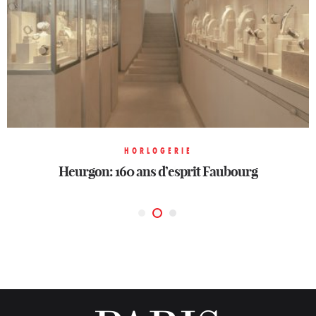
HORLOGERIE
HORLOGERIE
HORLOGERIE
Heurgon: 160 ans d’esprit Faubourg
Un printemps horloger
Héritage réinventé