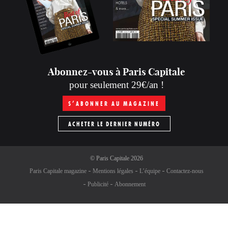
Abonnez-vous à Paris Capitale
pour seulement 29€/an !
S’ABONNER AU MAGAZINE
ACHETER LE DERNIER NUMÉRO
©
Paris Capitale
2026
Paris Capitale magazine
Mentions légales
L’équipe
Contactez-nous
Publicité
Abonnement