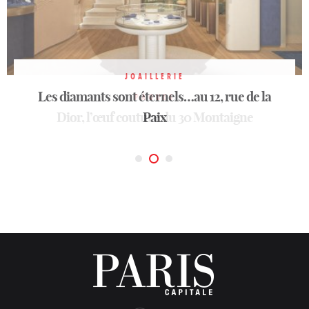
JOAILLERIE
Les diamants sont éternels…au 12, rue de la
HORLOGERIE
PÂQUES
Dior, l’œuf couture du 30 Montaigne
Heurgon: 160 ans d’esprit Faubourg
Paix