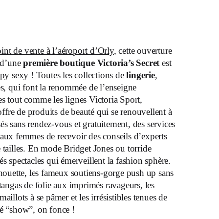
int de vente à l’aéroport d’Orly
, cette ouverture
d’une
première boutique Victoria’s Secret
est
y sexy ! Toutes les collections de
lingerie
,
es, qui font la renommée de l’enseigne
s tout comme les lignes Victoria Sport,
’offre de produits de beauté qui se renouvellent à
és sans rendez-vous et gratuitement, des services
 aux femmes de recevoir des conseils d’experts
 tailles. En mode Bridget Jones ou torride
és spectacles qui émerveillent la fashion sphère.
lhouette, les fameux soutiens-gorge push up sans
 tangas de folie aux imprimés ravageurs, les
aillots à se pâmer et les irrésistibles tenues de
té “show”, on fonce !