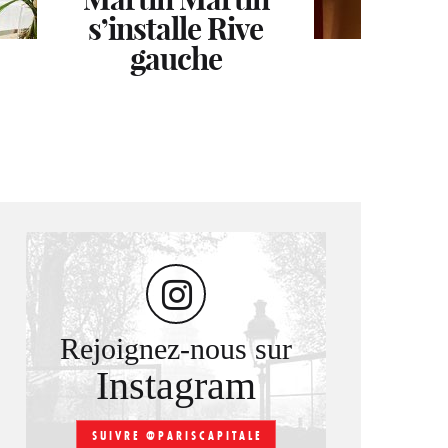
nuits à La Réserve
s’installe Rive
gauche
Paris
Rejoignez-nous sur
Instagram
SUIVRE @PARISCAPITALE