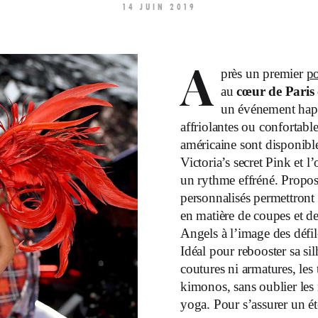
14 JUIN 2019
A
près un premier
po
au
cœur de Paris
un événement happ
affriolantes ou confortabl
américaine sont disponible
Victoria’s secret Pink et l
un rythme effréné. Propos
personnalisés permettront
en matière de coupes et de
Angels à l’image des défil
Idéal pour rebooster sa si
coutures ni armatures, les
kimonos, sans oublier les m
yoga. Pour s’assurer un é