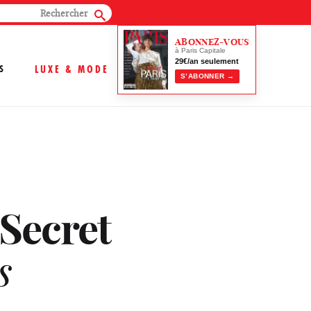
ABONNEZ-VOUS
à Paris Capitale
29€/an seulement
S
LUXE & MODE
S’ABONNER →
 Secret
s