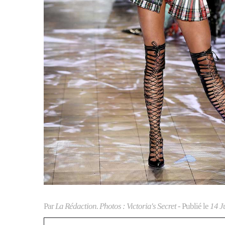
Par
La Rédaction. Photos : Victoria's Secret
- Publié le
14 J