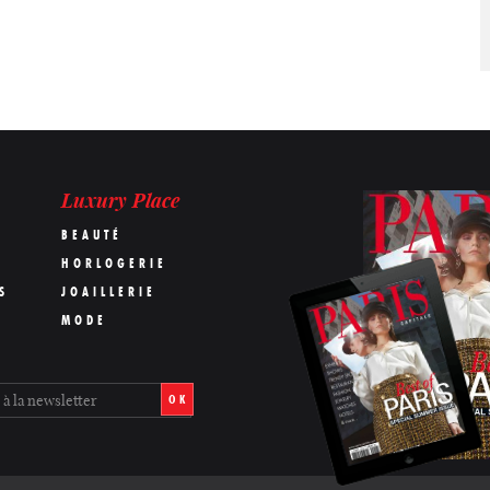
Luxury Place
BEAUTÉ
HORLOGERIE
S
JOAILLERIE
MODE
OK