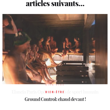
articles suivants…
BIEN-ÊTRE
Elancia Paris Opéra, un club de sport humain
BIEN-ÊTRE
BIEN-ÊTRE
Ground Control: chaud devant !
Ground Control: chaud devant !
et connecté