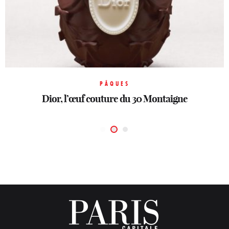
HORLOGERIE
PÂQUES
PÂQUES
LVMH Watch Week: Le temps réinventé
Le Burgundy Paris réinvente le rituel
Dior, l’œuf couture du 30 Montaigne