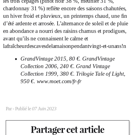
les trois cépages (pinot noir 38 %, meunier 31 %,
chardonnay 31 %) reflète encore des saisons chahutées,
un hiver froid et pluvieux, un printemps chaud, une fin
d’été ardente et arrosée. L’alternance de soleil et de pluie
en abondance a nourri des raisins charnus et prodigues,
avant qu’ils ne connaissent le calme et
lafraîcheurdescavesdelamaisonpendantvingt-et-unans!n
GrandVintage 2015, 80 €. GrandVintage
Collection 2006, 240 €. Grand Vintage
Collection 1999, 380 €. Trilogie Tale of Light,
950 €.
www.moet.com/fr-fr
Par
- Publié le
07 Juin 2023
Partager cet article