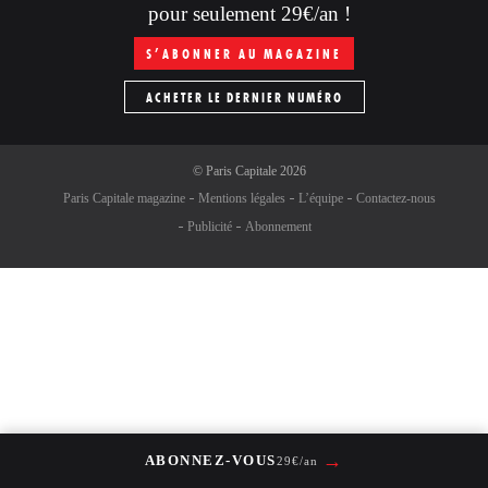
pour seulement 29€/an !
S’ABONNER AU MAGAZINE
ACHETER LE DERNIER NUMÉRO
©
Paris Capitale
2026
Paris Capitale magazine
Mentions légales
L’équipe
Contactez-nous
Publicité
Abonnement
→
ABONNEZ-VOUS
29€/an