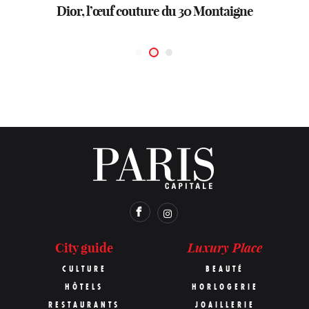
Dior, l’œuf couture du 30 Montaigne
Heurgon: 160 ans d’esprit Faubourg
Paix
Luxury Place
City guide
CULTURE
BEAUTÉ
HÔTELS
HORLOGERIE
RESTAURANTS
JOAILLERIE