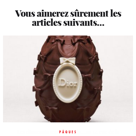
Vous aimerez sûrement les
articles suivants…
JOAILLERIE
Les diamants sont éternels…au 12, rue de la
HORLOGERIE
PÂQUES