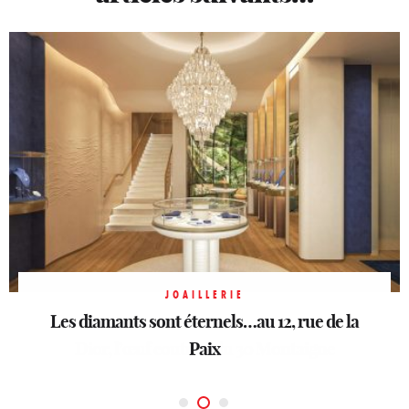
JOAILLERIE
Les diamants sont éternels…au 12, rue de la
HORLOGERIE
PÂQUES
Dior, l’œuf couture du 30 Montaigne
Heurgon: 160 ans d’esprit Faubourg
Paix