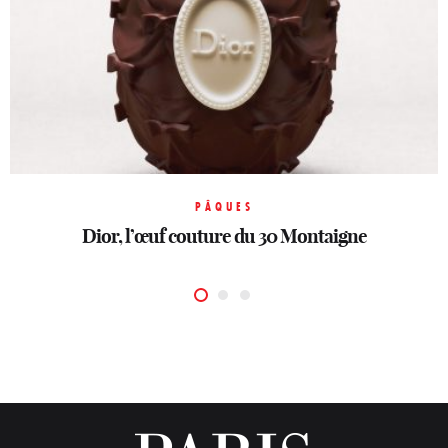
HORLOGERIE
PÂQUES
PÂQUES
LVMH Watch Week: Le temps réinventé
Le Burgundy Paris réinvente le rituel
Dior, l’œuf couture du 30 Montaigne