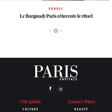
HORLOGERIE
PÂQUES
PÂQUES
LVMH Watch Week: Le temps réinventé
Le Burgundy Paris réinvente le rituel
Dior, l’œuf couture du 30 Montaigne
Luxury Place
City guide
CULTURE
BEAUTÉ