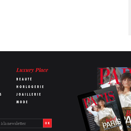
Luxury Place
BEAUTÉ
HORLOGERIE
S
JOAILLERIE
MODE
OK