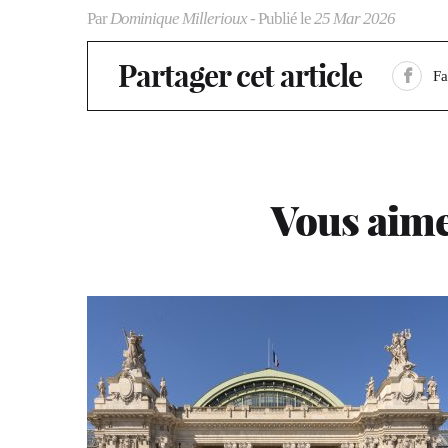
Par
Dominique Millerioux
- Publié le
25 Mar 2026
Partager cet article
F
Vous aime