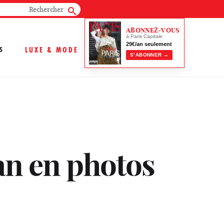
ABONNEZ-VOUS
à Paris Capitale
29€/an seulement
S
LUXE & MODE
S’ABONNER →
an en photos