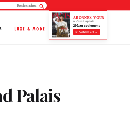
ABONNEZ-VOUS
à Paris Capitale
29€/an seulement
S
LUXE & MODE
S’ABONNER →
d Palais