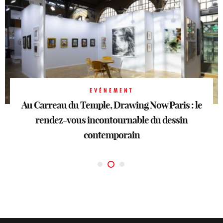
EVÉNEMENT
Au Carreau du Temple, Drawing Now Paris : le
EVÉNEMENT
Prix Diane Longines, le rendez-vous des
rendez-vous incontournable du dessin
EVÉNEMENT
courses équestres et de l’élégance
White is white à Chantilly
contemporain