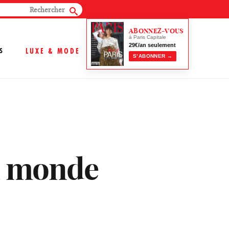
ABONNEZ-VOUS
à Paris Capitale
29€/an seulement
S
LUXE & MODE
S’ABONNER →
du monde