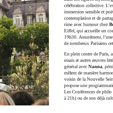
célébration collective. L’
immersion sensible et po
contemplation et de partag
rime avec humour chez
B
Eiffel, qui accueille un co
19h30. Assurément, l’une d
de nombreux Parisiens cet
En plein centre de Paris,
essais et autres œuvres lit
général avec
Nanna
, péni
mêlent de manière harmoni
voisin de la Nouvelle Seine
propose une programmatio
Les Conférences de philo x
à 21h) ou de son déjà culte