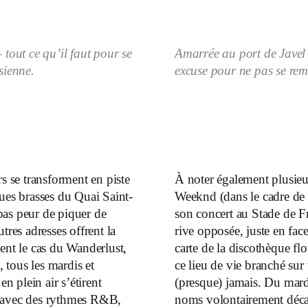
 tout ce qu’il faut pour se
Amarrée au port de Javel 
sienne.
excuse pour ne pas se rem
rs se transforment en piste
À noter également plusieurs
ques brasses du Quai Saint-
Weeknd (dans le cadre de 
pas peur de piquer de
son concert au Stade de Fr
tres adresses offrent la
rive opposée, juste en fa
ment le cas du Wanderlust,
carte de la discothèque flo
, tous les mardis et
ce lieu de vie branché sur 
en plein air s’étirent
(presque) jamais. Du mard
e avec des rythmes R&B,
noms volontairement déca