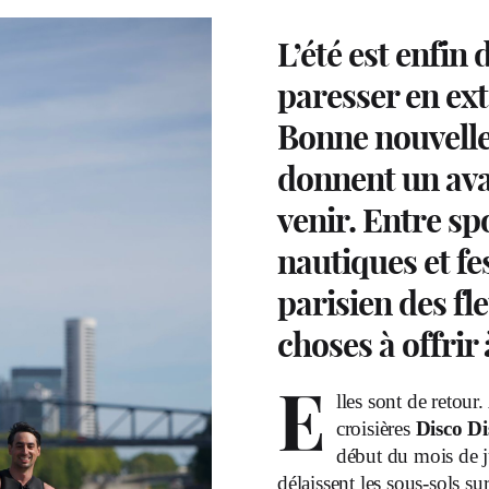
L’été est enfin 
paresser en ext
Bonne nouvelle,
donnent un ava
venir. Entre spo
nautiques et fes
parisien des fl
choses à offrir 
E
lles sont de retou
croisières
Disco Di
début du mois de j
délaissent les sous-sols s