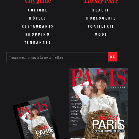
Luxury Place
City guide
CULTURE
BEAUTÉ
HÔTELS
HORLOGERIE
RESTAURANTS
JOAILLERIE
SHOPPING
MODE
TENDANCES
OK