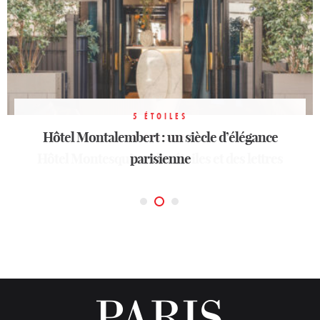
5 ÉTOILES
Hôtel Montalembert : un siècle d’élégance
5 ÉTOILES
5 ÉTOILES
Hôtel Montesquieu, des étoiles et des lettres
Bvlgari Hotel Paris
parisienne